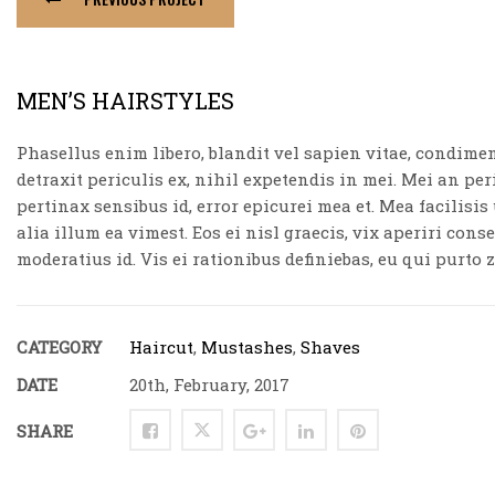
MEN’S HAIRSTYLES
Phasellus enim libero, blandit vel sapien vitae, condime
detraxit periculis ex, nihil expetendis in mei. Mei an peri
pertinax sensibus id, error epicurei mea et. Mea facilisis
alia illum ea vimest. Eos ei nisl graecis, vix aperiri cons
moderatius id. Vis ei rationibus definiebas, eu qui purto z
CATEGORY
Haircut
,
Mustashes
,
Shaves
DATE
20th, February, 2017
SHARE