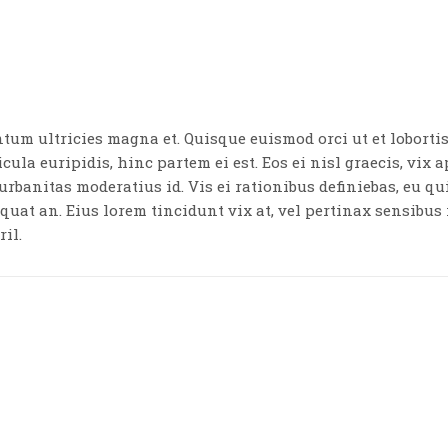
ntum ultricies magna et. Quisque euismod orci ut et lobort
cula euripidis, hinc partem ei est. Eos ei nisl graecis, vix 
 urbanitas moderatius id. Vis ei rationibus definiebas, eu qu
equat an. Eius lorem tincidunt vix at, vel pertinax sensibus 
ril.