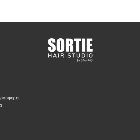
προσφέρει
α