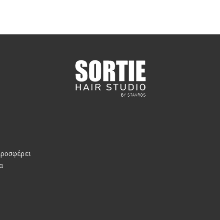
προσφέρει
α