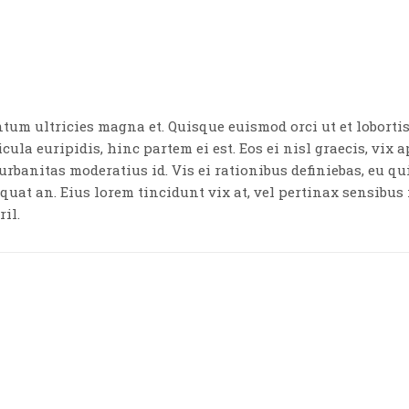
ntum ultricies magna et. Quisque euismod orci ut et lobort
cula euripidis, hinc partem ei est. Eos ei nisl graecis, vix 
 urbanitas moderatius id. Vis ei rationibus definiebas, eu qu
equat an. Eius lorem tincidunt vix at, vel pertinax sensibus 
ril.