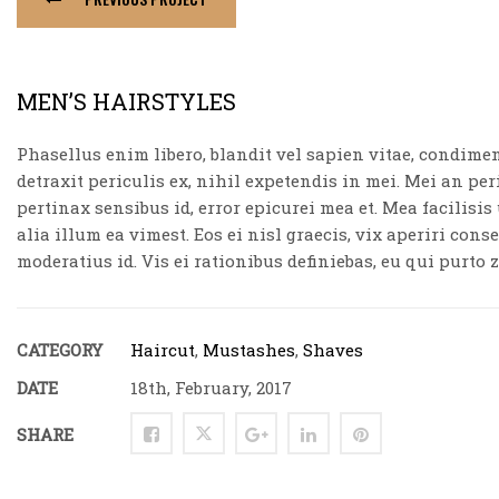
MEN’S HAIRSTYLES
Phasellus enim libero, blandit vel sapien vitae, condime
detraxit periculis ex, nihil expetendis in mei. Mei an peri
pertinax sensibus id, error epicurei mea et. Mea facilisis
alia illum ea vimest. Eos ei nisl graecis, vix aperiri cons
moderatius id. Vis ei rationibus definiebas, eu qui purto z
CATEGORY
Haircut
,
Mustashes
,
Shaves
DATE
18th, February, 2017
SHARE