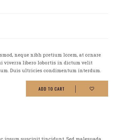
ismod, neque nibh pretium lorem, at ornare
i viverra libero lobortis in dictum velit
rdum. Duis ultricies condimentum interdum.
ADD TO CART
nec ipsum suscipit tincidunt. Sed malesuada