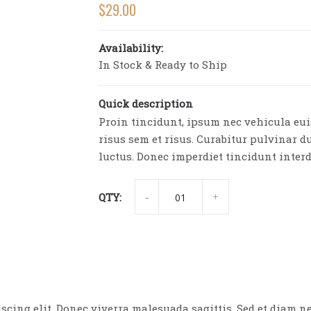
$
29.00
Availability:
In Stock & Ready to Ship
Quick description
Proin tincidunt, ipsum nec vehicula eu
risus sem et risus. Curabitur pulvinar du
luctus. Donec imperdiet tincidunt inte
QTY:
SHAVE
-
+
KNIVES
6
QUANTITY
scing elit. Donec viverra malesuada sagittis. Sed et diam 